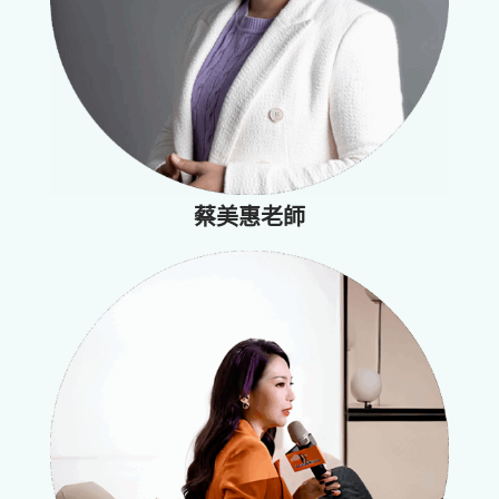
蔡美惠老師