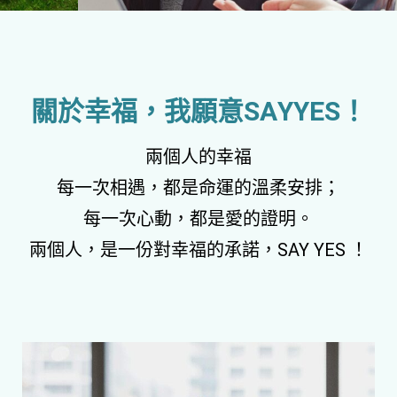
讓我們戀上更好的自
己， 讓生活更有意思!!
關
於
幸
福
，
我
願
意
S
A
Y
Y
E
S
！
兩個人的幸福
每一次相遇，都是命運的溫柔安排；
每一次心動，都是愛的證明。
兩個人，是一份對幸福的承諾，SAY YES ！