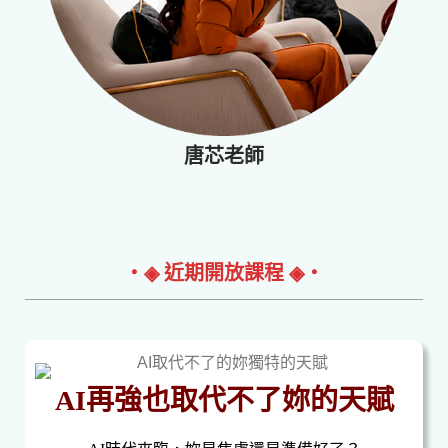
唐芯老師
‧◈ 近期開放課程 ◈‧
AI再強也取代不了妳的天賦