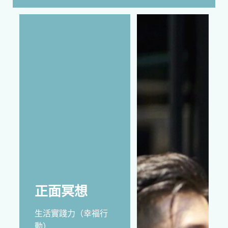
溝
通
表
達
關
係
經
營
力
（與
正面冥想
人
連
生活實踐力（幸福行
結）
動）