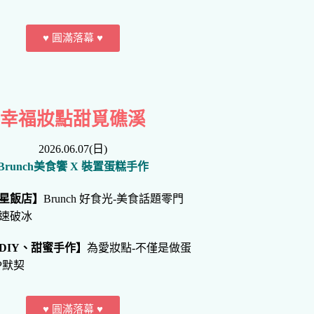
♥ 圓滿落幕 ♥
幸福妝點甜覓礁溪
2026.06.07(日)
Brunch美食饗 X 裝置蛋糕手作
星飯店】
Brunch 好食光-美食話題零門
速破冰
DIY、甜蜜手作】
為愛妝點-不僅是做蛋
P默契
♥ 圓滿落幕 ♥