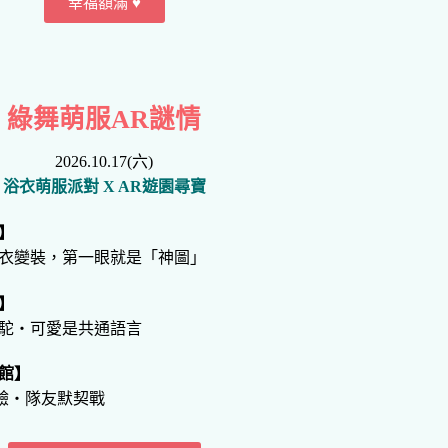
幸福額滿 ♥
綠舞萌服AR謎情
2026.10.17(六)
浴衣萌服派對 X AR遊園尋寶
】
衣變裝，第一眼就是「神圖」
】
駝・可愛是共通語言
館】
體驗・隊友默契戰