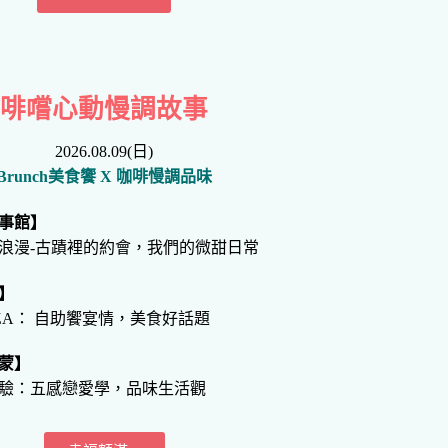
啡嚐心動慢調故事
2026.08.09(日)
Brunch美食饗 X 咖啡慢調品味
事館】
浪漫-古蹟裡的約會，我們的微甜日常
】
IZZA： 自助饗宴情，美食好話題
蒙】
驗：五感戀愛學，品味生活觀