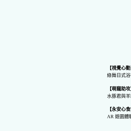
【視覺心動
綠舞日式浴
【萌寵助攻
水豚君與羊
【永安心食
AR 遊園