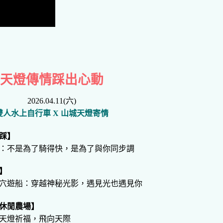
天燈傳情踩出心動
2026.04.11(六)
雙人水上自行車 X 山城天燈寄情
踩】
：不是為了騎得快，是為了與你同步調
】
穴遊船：穿越神秘光影，遇見光也遇見你
休閒農場】
天燈祈福，飛向天際