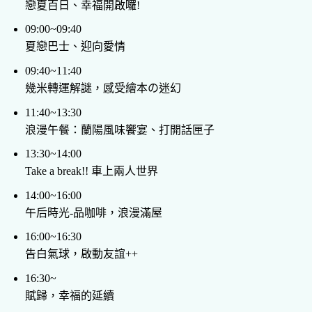
戀夏百日、幸福開啟囉!
09:00~09:40
夏戀巴士、迎向愛情
09:40~11:40
幾米轉運解謎，感受繪本の迷幻
11:40~13:30
浪漫午餐：蘭陽風味饗宴、打開話匣子
13:30~14:00
Take a break!! 車上兩人世界
14:00~16:00
午后時光-品咖啡，浪漫滿屋
16:00~16:30
告白氣球，啟動友誼++
16:30~
賦歸，幸福的延續