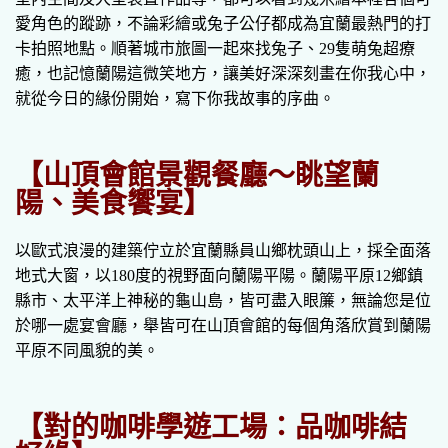
愛角色的蹤跡，不論彩繪或兔子公仔都成為宜蘭最熱門的打
卡拍照地點。順著城市旅圖一起來找兔子、29隻萌兔超療
癒，也記憶蘭陽這微笑地方，讓美好深深刻畫在你我心中，
就從今日的緣份開始，寫下你我故事的序曲。
【山頂會館景觀餐廳〜眺望蘭
陽、美食饗宴】
以歐式浪漫的建築佇立於宜蘭縣員山鄉枕頭山上，採全面落
地式大窗，以180度的視野面向蘭陽平陽。蘭陽平原12鄉鎮
縣市、太平洋上神秘的龜山島，皆可盡入眼簾，無論您是位
於哪一處宴會廳，舉皆可在山頂會館的每個角落欣賞到蘭陽
平原不同風貌的美。
【對的咖啡學遊工場：品咖啡結