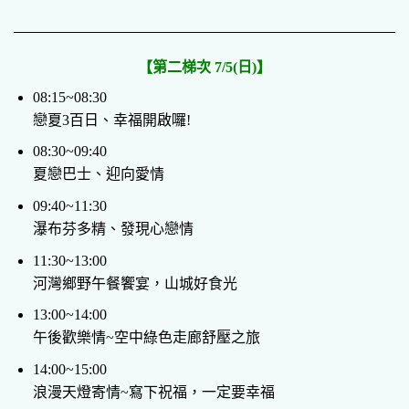
【第二梯次 7/5(日)】
08:15~08:30
戀夏3百日、幸福開啟囉!
08:30~09:40
夏戀巴士、迎向愛情
09:40~11:30
瀑布芬多精、發現心戀情
11:30~13:00
河灣鄉野午餐饗宴，山城好食光
13:00~14:00
午後歡樂情~空中綠色走廊舒壓之旅
14:00~15:00
浪漫天燈寄情~寫下祝福，一定要幸福