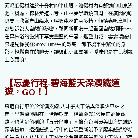
河灣度假村建於十分村的半山腰，渡假村內有舒適的山泉泳
池、餐廳、森林步道…等，山林美景環繞四周，在廣闊的原
野間，欣賞青山綠水，呼吸森林的芬多精，傾聽蟲鳴鳥叫，
為您訴說大自然的秘密，夥同新朋友一起重回自然鄉野～～
在森林浴的滋潤下享受豐盛的午宴，遙望山城，雲霧環繞中
只聽見你我在Show Time中的歡笑，卸下城市中繁忙的身
影，輕鬆自在的聊天，讓彼此更加熟識，曖昧也是在此刻飄
上心頭唷!
【忘憂行程-碧海藍天深澳鐵道
遊，GO！】
鐵道自行車位於深澳支線-八斗子火車站與深澳火車站之
間，早期深澳線在日治時期是一條軌距762公厘的輕便鐵
路，也就是俗稱的「五分仔車」。擁有台灣最美山海連線的
深澳鐵道，透過鐵道自行車的出現重新賦予了廢棄鐵道嶄新
的生命力，八斗子火車站是全台離海邊最近的火車站，加高