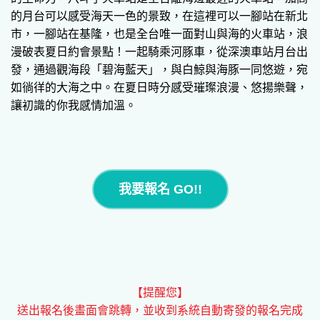
的月台可以感受海天一色的景致，在這裡可以一腳站在新北
市，一腳站在基隆，也是全台唯一面對山與海的火車站，浪
漫破表夏日約會景點！一起騎乘河豚車，從深澳車站月台出
發，通過觀海段「碧海藍天」，與白鯨與海豚一同悠遊，宛
如徜徉的大海之中。在夏日時分感受璀璨浪漫、悠揚樂聲，
讓初識的你我感情加溫。
我要報名 GO!!
【提醒您】
送出報名後畫面會跳轉，並收到系統自動寄發的報名完成