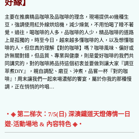
好緣】
主要在推廣精品咖啡及品咖啡的理念，現場提供40幾種生
豆，強調使用紅外線烘焙機，減少燥氣，不用怕喝了睡不著
覺。過往，喝咖啡的人多，品咖啡的人少，精品咖啡的道路
上是孤獨的，時至今日，越來越多懂咖啡的人，以及想懂咖
啡的人，但您真的理解【對的咖啡】嗎？咖啡風味、偏好或
許無關對錯，但品質、專業與健康，則是愛好咖啡的我們共
同講究的，對的咖啡將品持這個初衷並要做到讓大家『調豆
萃煮DIY』，親自調配、磨豆、沖煮，品嘗一杯『對的咖
啡』! 周末讓我們一起來場濃郁的饗宴，屬於你我的那種慢
調，正在悄悄的吟唱…
‧◈ 第二梯次：7/5(日) 深澳鐵道天燈傳情一日
遊-活動場地 & 內容特色 ◈‧