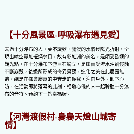
【十分風景區-呼吸瀑布遇見愛】
去過十分瀑布的人，莫不讚歎，瀰漫的水氣經陽光折射，全
現出晴空霓虹璀燦奪目，故有彩虹淵的美名，是頗受歡迎的
觀光點，在十分瀑布下游巨石紛立，是崖面受流水沖刷侵蝕
不斷崩毀，後退所形成的奇異景觀，造化之美在此展露無
遺。總是在都會塵囂的中奔走的你我，迎向戶外、卸下心
防，在活動即將落幕的此刻，相邀心儀的人一起聆聽十分瀑
布的音符、預約下一站幸福喔~
【河灣渡假村-裊裊天燈山城寄
情】