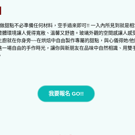
】
這做甜點不必準備任何材料，空手過來即可!! 一入內所見到就是
整體環境讓人覺得寬敞、溫馨又舒適。玻璃外觀的空間感讓人感
廚就在你身旁~~在烘焙中自由製作專屬的甜點，與心儀得她/他
進一場自由的手作時光，讓你與新朋友在品味中自然相識、用雙
。
我要報名 GO!!