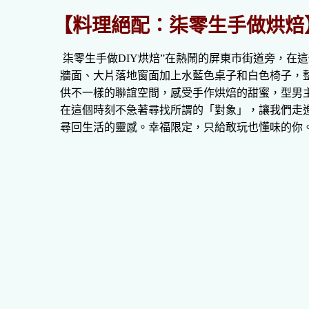
【料理絕配：柒零生手做烘焙
柒零生手做DIY烘焙”在熱鬧的屏東市街道旁，在
牆面、大片落地窗面加上水藍色桌子和白色椅子，
供不一樣的聯誼空間，感受手作烘焙的甜蜜，型男主
在這個時刻不急著尋找所謂的「對象」，讓我們走
尋回生活的靈感。幸福限定，只給敢玩也懂味的你