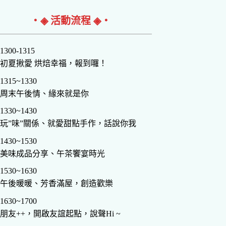
‧◈ 活動流程 ◈‧
1300-1315
初夏揪愛 烘焙幸福，報到囉！
1315~1330
周末午後情、緣來就是你
1330~1430
玩”味”關係、就愛甜點手作，話說你我
1430~1530
美味成品分享、午茶饗宴時光
1530~1630
午後暖暖、芳香滿屋，創造歡樂
1630~1700
朋友++，開啟友誼起點，說聲Hi ~