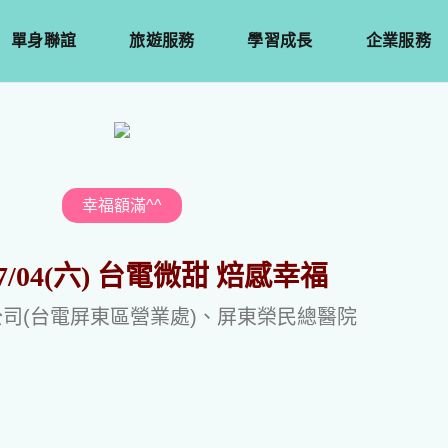
單身聯誼
旅遊服務
學習成長
企業服務
幸福額滿^^
/07/04(六) 台電微甜 焙感幸福
司(台電屏東區營業處)、屏東榮民總醫院