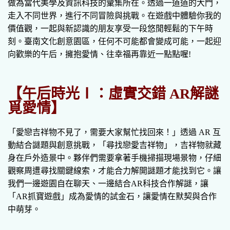
做為當代美學及資訊科技的彙集所在。透過一道道的大門，
走入不同世界，進行不同冒險與挑戰。在遊戲中體驗你我的
價值觀，一起與新認識的朋友享受一段悠閒輕鬆的下午時
刻。臺南文化創意園區，任何不可能都會變成可能，一起迎
向歡樂的午后，擁抱愛情、往幸福再靠近一點點喔!
【午后時光Ⅰ：虛實交錯 AR解謎
覓愛情】
「愛戀吉祥物不見了，需要大家幫忙找回來！」透過 AR 互
動結合謎題與創意挑戰，「尋找戀愛吉祥物」，吉祥物就藏
身在戶外造景中。夥伴們需要拿著手機掃描現場景物，仔細
觀察周遭尋找關鍵線索，才能合力解開謎題才能找到它。讓
我們一邊遊園自在聊天、一邊結合AR科技合作解謎，讓
「AR抓寶遊戲」成為愛情的試金石，讓愛情在默契與合作
中萌芽。