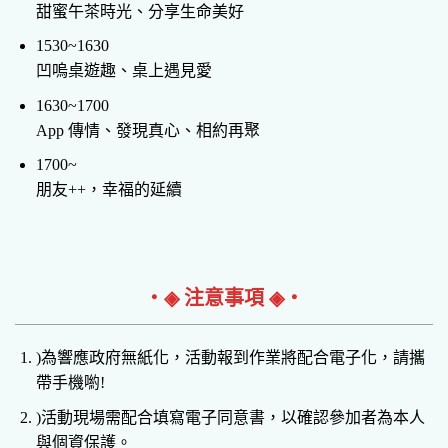
甜蜜午茶時光、分享生命美好
1530~1630
凹嗚桌遊趣、桌上遇見愛
1630~1700
App 傳情、發現真心、相約再聚
1700~
朋友++，幸福的延續
‧◈ 注意事項 ◈‧
)為響應政府無紙化，活動報到作業將配合電子化，請攜
帶手機喲!
)活動現場需配合填寫電子同意書，以確認參加者為本人
與個資保護。