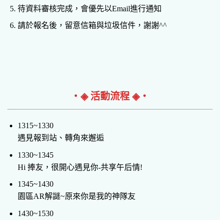
待資料審核完成，會優先以Email進行通知
請於報名後，留意信箱與垃圾信件，謝謝^^
‧◈ 活動流程 ◈‧
1315~1330
遇見報到站、轉角來邂逅
1330~1345
Hi 捧友，很開心遇見你-共享午后情!
1345~1430
園區AR解謎~原來你是我的神隊友
1430~1530