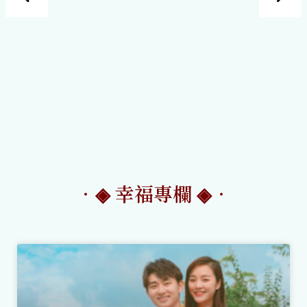
‧◈ 幸福專欄 ◈‧