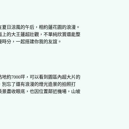
在夏日涼風的午后，相約蓮花園的浪漫。
面上的大王蓮超壯觀，不單純欣賞還能整
漫時分，一起搭建你我的友誼。
約7000坪，可以看到園區內超大片的
，別忘了還有浪漫的燈光造景的拍照打
美景盡收眼底，也因位置鄰近機場，山坡