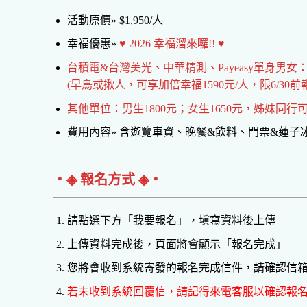
活動原價» $
1,950/人
幸福優惠»
♥ 2026 幸福溜來囉!! ♥
台積電&台灣美光、中華精測、Payeasy單身男女：
(早鳥或揪人，可享加倍幸福1590元/人，限6/30前
其他單位：男生1800元；女生1650元，姊妹同行可享
費用內容» 含遊覽車資、晚餐&飲料、門票&蓮
‧◈ 報名方式 ◈‧
請點選下方「我要報名」，塡寫資料後上傳
上傳資料完成後，頁面將會顯示「報名完成」
您將會收到系統寄發的報名完成信件，請確認信
若未收到系統回覆信，請記得來電客服以確認報