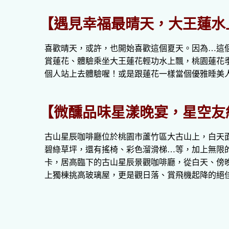
【遇見幸福最晴天，大王蓮水
喜歡晴天，或許，也開始喜歡這個夏天。因為…這
賞蓮花、體驗乘坐大王蓮花輕功水上飄，桃園蓮花
個人站上去體驗喔！或是跟蓮花一樣當個優雅睡美
【微醺品味星漾晚宴，星空友
古山星辰咖啡廳位於桃園市蘆竹區大古山上，白天面
碧綠草坪，還有搖椅、彩色溜滑梯…等，加上無限
卡，居高臨下的古山星辰景觀咖啡廳，從白天、傍
上獨棟挑高玻璃屋，更是觀日落、賞飛機起降的絕