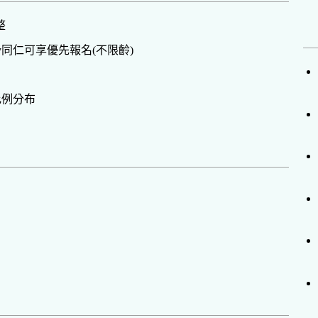
整
y同仁可享優先報名(不限齡)
比例分布
】