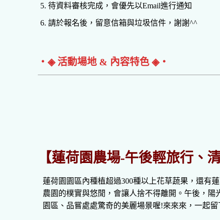
待資料審核完成，會優先以Email進行通知
請於報名後，留意信箱與垃圾信件，謝謝^^
‧◈ 活動場地 & 內容特色 ◈‧
【蓮荷園農場-午後輕旅行、
蓮荷園園區內種植超過300種以上花草蔬果，還有
農園的樸實與悠閒，會讓人捨不得離開。午後，陽
園區、品嘗處處驚奇的美麗場景喔!來來來，一起留