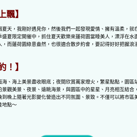
上飄】
個夏天，我剛好遇見你，然後我們一起發現愛情、擁有溫柔，就
季盛夏限定開催中，抓住夏天歡樂來蓮荷園當睡美人，漂浮在水
人，而蓮荷園綠意盎然，也很適合散步約會，要記得好好把握浪
約！】
海、海上美景盡收眼底；夜間欣賞萬家燈火，繁星點點，園區站地
的景觀美景、夜景、遠眺海景，與園區中的星星、月亮相互結合
晚到晚上隨著光影變化營造出不同氛圍、景致。不僅可以將市區
佳地點～