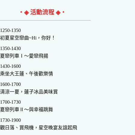
‧◈ 活動流程 ◈‧
1250-1350
初夏星空戀曲~Hi，你好！
1350-1430
夏戀列車Ⅰ～愛戀飛揚
1430-1600
乘坐大王蓮、午後歡樂情
1600-1700
清涼一夏，蓮子冰品美味賞
1700-1730
夏戀列車Ⅱ～與幸福跳舞
1730-1900
觀日落、賞飛機，星空晚宴友誼起飛