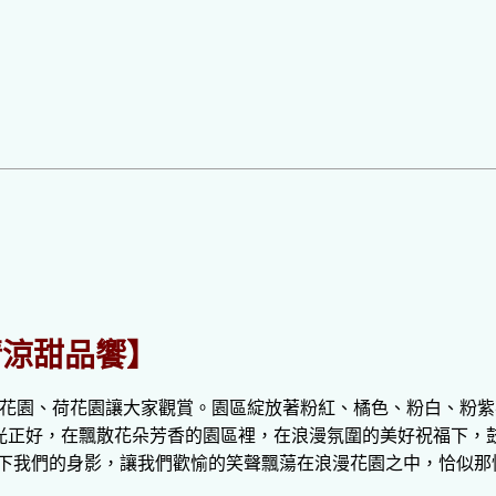
清涼甜品饗】
蓮花園、荷花園讓大家觀賞。園區綻放著粉紅、橘色、粉白、粉
光正好，在飄散花朵芳香的園區裡，在浪漫氛圍的美好祝福下，
下我們的身影，讓我們歡愉的笑聲飄蕩在浪漫花園之中，恰似那悸