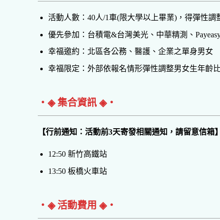
活動人數：40人/1車(限大學以上畢業)，得彈性調
優先參加：台積電&台灣美光、中華精測、Payeas
幸福邀約：北區各公務、醫護、企業之單身男女
幸福限定：外部依報名情形彈性調整男女生年齡
‧◈ 集合資訊 ◈‧
【行前通知：活動前3天寄發相關通知，請留意信箱
12:50 新竹高鐵站
13:50 板橋火車站
‧◈ 活動費用 ◈‧