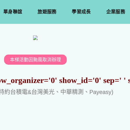
單身聯誼
旅遊服務
學習成長
企業服務
本梯活動因颱風取消辦理
ow_organizer='0' show_id='0' sep=' '
特約台積電&台灣美光、中華精測、Payeasy)