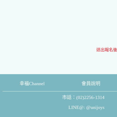
送出報名後
幸福Channel
會員說明
市話：(02)2256-1314
LINE@: @unijoys