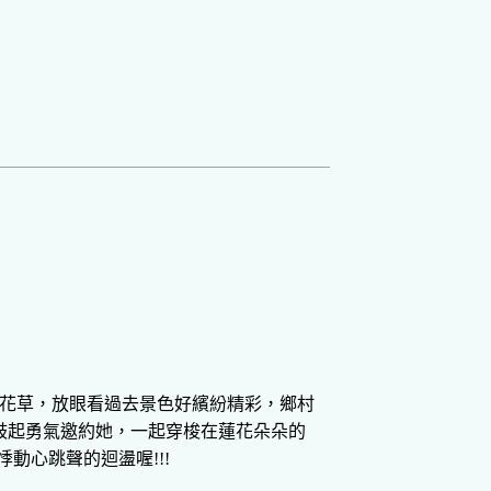
紫花草，放眼看過去景色好繽紛精彩，鄉村
鼓起勇氣邀約她，一起穿梭在蓮花朵朵的
動心跳聲的迴盪喔!!!