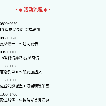
‧◈ 活動流程 ◈‧
0800~0830
Hi 緣來就是你,幸福報到
0830~0940
夏戀巴士Ⅰ～迎向愛情
0940~1100
18哩愛情絲路-夏戀寄情
1100~1130
夏戀列車Ⅱ～朋友加起來
1130~1300
佐登妮絲城堡，浪漫精緻午宴
1300~1400
歐式城堡，午後時光美景漫遊