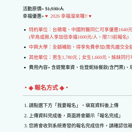
活動原價» $
1,930/人
幸福優惠»
♥ 2026 幸福溜來囉!! ♥
特約單位：台積電、中國附醫同仁可享優惠1640元
(早鳥或揪人享加倍幸福1600元/人，限7/3前報名)
中興大學：全額補助，得享免費參加(需先繳交全
其他單位：男生1,780元；女生1,660元，姊妹同行可
費用內容» 含遊覽車資、佐登妮絲餐飲(含門票)
‧◈ 報名方式 ◈‧
請點選下方「我要報名」，塡寫資料後上傳
上傳資料完成後，頁面將會顯示「報名完成」
您將會收到系統寄發的報名完成信件，請確認信