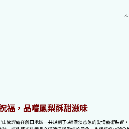
名
E 祝福，品嚐鳳梨酥甜滋味
里山管理處在觸口地區一共規劃了6組浪漫意象的愛情藝術裝置