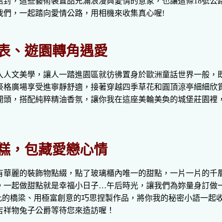
信封，這些藝術裝置品充滿浪漫與愛情的意象，也讓這條18號公
我們，一起踏向愛情公路，用相機來收集真心喔!
表、遊園轉角遇愛
入人文美學，讓人一踏進園區就彷彿置身於歐洲童話世界一般，
豪格廣場享受進寧靜舒適，接著穿越四季草花和圓頂涼亭細細欣
開頭，搭配純粹精油香氛，讓你我在這座美輪美奐的城堡莊園裡
糕，包藏愛戀心情
有華麗的裝飾物點綴，點了玻璃櫃內唯一的甜點，一片一片的千
。一起做甜點就是幸福小日子
…
午后時光，讓我們為妳量身訂做
此的橋梁、用極富創意的巧思捏製作品，將你我的秘密小語一起
吉祥物兔子公爵等待您來造訪喔！