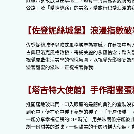
紅緞帶就被放置在草地上，還有一封書寫著愛情的
公路」及「愛情絲路」的美名。愛旅行也愛浪漫的
【佐登妮絲城堡】浪漫指數破
佐登妮絲城堡以歐式風格城堡為靈感，在建築中融
古典巴洛克風格啟發，寄託美麗的永恆信念；踏入
視覺開啟生活美學的愉悅氛圍。以視覺光影饗宴為
溢著甜蜜的滋味，正祝福著你我!
【塔吉特大使館】手作甜蜜蛋
推開落地玻璃門，印入眼簾的是簡約典雅的室裝沒
到心中，便在心中種下夢想的種子－「千層蛋糕」
一起分享幸福糕餅的
DIY
時光，用美味關係搭起彼
創一份甜美的滋味。一個甜美的千層蛋糕大使館，