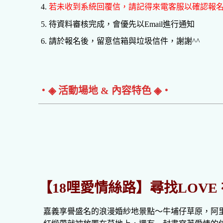
若未收到系統回覆信，請記得來電客服以確認報
待資料審核完成，會優先以Email進行通知
請於報名後，留意信箱與垃圾信件，謝謝^^
‧◈ 活動場地 & 內容特色 ◈‧
【18哩愛情絲路】尋找LOV
嘉義享譽盛名的浪漫婚紗地景點～牛埔仔草原，阿