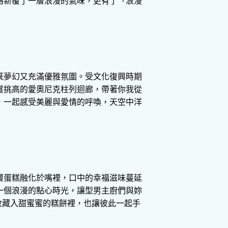
路新覆了一層浪漫的氣味，更有了「浪漫
既夢幻又充滿優雅氛圍。受文化復興時期
賞挑高的愛奧尼克柱列迴廊，帶著你我從
，一起感受美麗與愛情的呼喚，天空中洋
層蛋糕融化於嘴裡，口中的幸福滋味蔓延
一個浪漫的點心時光，讓型男主廚們與妳
收藏入甜蜜蜜的糕餅裡，也讓彼此一起手