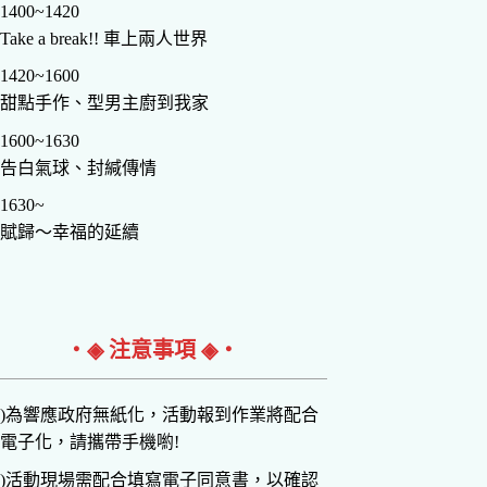
1400~1420
Take a break!! 車上兩人世界
1420~1600
甜點手作、型男主廚到我家
1600~1630
告白氣球、封緘傳情
1630~
賦歸～幸福的延續
‧◈ 注意事項 ◈‧
)為響應政府無紙化，活動報到作業將配合
電子化，請攜帶手機喲!
)活動現場需配合填寫電子同意書，以確認