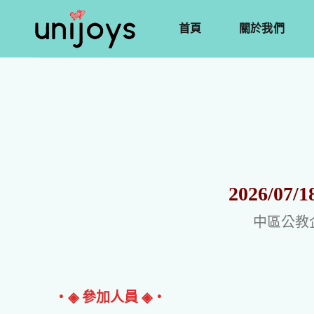
首頁
關於我們
2026/0
中區公教
‧◈ 參加人員 ◈‧