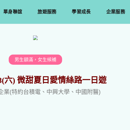
單身聯誼
旅遊服務
學習成長
企業服務
男生額滿，女生候補
7/18(六) 微甜夏日愛情絲路一日遊
企業(特約台積電、中興大學、中國附醫)