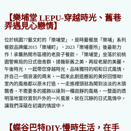
【樂埔堂 LEPU-穿越時光、舊巷
弄遇見心戀情】
位於桃園77藝文町的「樂埔堂」，是時藝餐旅「樂埔」系列
餐飲品牌繼2015「樂埔町」、2023「樂埔薈所」後最新力
作！承襲熱鬧市區裡的老房子餐飲，「樂埔堂」坐落於前桃
園警察局的日式宿舍群，揉雜新舊之美，再綻老屋的美麗。
午後時光，一起帶您穿越時光，品味獨特的昭和日式風情，
許自己一個浪漫的周末，一起來此創造邂逅的美好回憶呦!
室內的風格都以原木打造，一走進裡頭就為聞到淡淡的木頭
飄香，不需要多的擺飾以達到一種寂靜的風格，一整面的透
明落地窗欣賞到戶外的一片風景，就在沉靜的日式風情中，
讓我們深蘊在初識的情誼中。
【蝶谷巴特DIY-慢時生活，在手