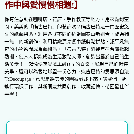
作中與愛慢慢相遇!】
你有注意到在咖啡店、花店、手作教室等地方，用來點綴空
間，美美的「蝶古巴特」的裝飾嗎？蝶古巴特是一門歷史悠
久的紙藝拼貼，利用各式不同的紙張圖案重新組合，成為獨
一無二的新創作。利用精緻漂亮餐巾紙剪黏拼貼，讓平凡無
奇的小物瞬間成為藝術品。「蝶古巴特」近幾年在台灣掀起
熱潮，使人人都能成為生活妝點大師，創造出屬於自己的生
活美學！一起愉快享受著單純
DIY
的喜樂，展現自己的獨特
美學，還可以為愛地球盡一份心力。蝶古巴特的意思源自法
語Decoupage，意思是將美麗的圖案剪裁下來，讓我們一起
進行環保手作，與新朋友共同創作，收藏記憶、帶回最佳伴
手禮！