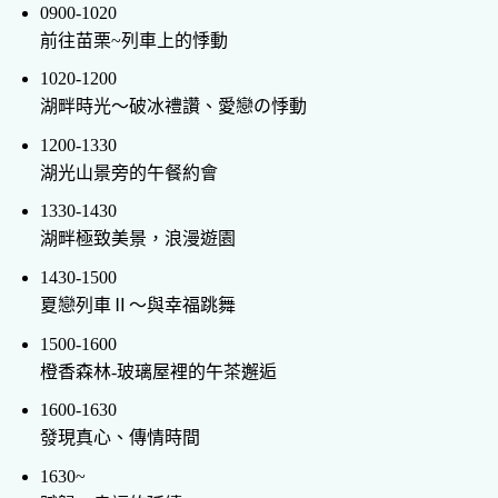
0900-1020
前往苗栗~列車上的悸動
1020-1200
湖畔時光〜破冰禮讚、愛戀の悸動
1200-1330
湖光山景旁的午餐約會
1330-1430
湖畔極致美景，浪漫遊園
1430-1500
夏戀列車Ⅱ～與幸福跳舞
1500-1600
橙香森林-玻璃屋裡的午茶邂逅
1600-1630
發現真心、傳情時間
1630~