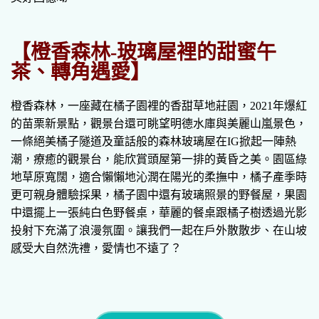
【橙香森林-玻璃屋裡的甜蜜午
茶、轉角遇愛】
橙香森林，一座藏在橘子園裡的香甜草地莊園，2021年爆紅
的苗栗新景點，觀景台還可眺望明德水庫與美麗山嵐景色，
一條絕美橘子隧道及童話般的森林玻璃屋在IG掀起一陣熱
潮，療癒的觀景台，能欣賞頭屋第一排的黃昏之美。園區綠
地草原寬闊，適合懶懶地沁潤在陽光的柔撫中，橘子產季時
更可親身體驗採果，橘子園中還有玻璃照景的野餐屋，果園
中還擺上一張純白色野餐桌，華麗的餐桌跟橘子樹透過光影
投射下充滿了浪漫氛圍。讓我們一起在戶外散散步、在山坡
感受大自然洗禮，愛情也不遠了？