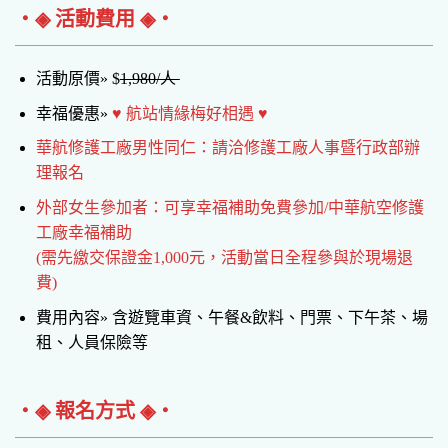
‧◈ 活動費用 ◈‧
活動原價» $
1,980/人
幸福優惠»
♥ 航站情緣梅好相遇 ♥
華航修護工廠男性同仁：請洽修護工廠人事暨行政部辦
理報名
外部女生參加者：可享幸福補助免費參加/中華航空修護
工廠幸福補助
(需先繳交保證金1,000元，活動當日全程參與於現場退
費)
費用內容» 含遊覽車資、午餐&飲料、門票、下午茶、場
租、人員保險等
‧◈ 報名方式 ◈‧