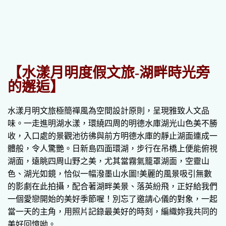
【水漾月明度假文旅-湖畔時光旁
的邂逅】
水漾月明文旅極簡禪風為空間設計原則，呈現雅致人文品
味。一走進明湖水漾，環繞四周的明德水庫湖光山色美不勝
收，入口處的景觀池彷彿與前方明德水庫的靜止湖面連成一
體般，令人驚艷。日新島四面環湖，步行在吊橋上便能俯視
湖面，遠眺四周山野之美，尤其當霧氣籠罩湖面，空靈山
色、湖光如鏡，恰似一幅潑墨山水圖!美麗的風景吸引無數
的影劇在此拍攝，配合著湖畔美景、落英紛飛，正好給我們
一個愛戀開始的美好季節喔！別忘了邀請心儀的對象，一起
當一天的主角，用照片記錄最美好的時刻，編織妳我共同的
美好回憶呦。